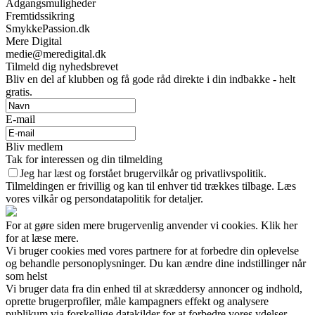
Adgangsmuligheder
Fremtidssikring
SmykkePassion.dk
Mere Digital
medie@meredigital.dk
Tilmeld dig nyhedsbrevet
Bliv en del af klubben og få gode råd direkte i din indbakke - helt
gratis.
E-mail
Bliv medlem
Tak for interessen og din tilmelding
Jeg har læst og forstået brugervilkår og privatlivspolitik.
Tilmeldingen er frivillig og kan til enhver tid trækkes tilbage. Læs
vores vilkår og persondatapolitik for detaljer.
For at gøre siden mere brugervenlig anvender vi cookies. Klik her
for at læse mere.
Vi bruger cookies med vores partnere for at forbedre din oplevelse
og behandle personoplysninger. Du kan ændre dine indstillinger når
som helst
Vi bruger data fra din enhed til at skræddersy annoncer og indhold,
oprette brugerprofiler, måle kampagners effekt og analysere
publikum via forskellige datakilder for at forbedre vores ydelser