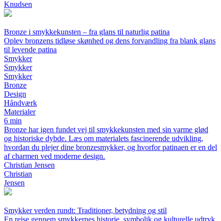
Knudsen
Bronze i smykkekunsten – fra glans til naturlig patina
Oplev bronzens tidløse skønhed og dens forvandling fra blank glans
til levende patina
Smykker
Smykker
Smykker
Bronze
Design
Håndværk
Materialer
6 min
Bronze har igen fundet vej til smykkekunsten med sin varme glød
og historiske dybde. Læs om materialets fascinerende udvikling,
hvordan du plejer dine bronzesmykker, og hvorfor patinaen er en del
af charmen ved moderne design.
Christian Jensen
Christian
Jensen
Smykker verden rundt: Traditioner, betydning og stil
En rejse gennem smykkernes historie, symbolik og kulturelle udtryk