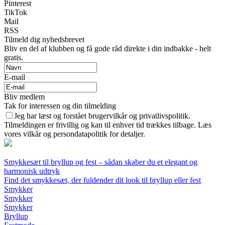
Pinterest
TikTok
Mail
RSS
Tilmeld dig nyhedsbrevet
Bliv en del af klubben og få gode råd direkte i din indbakke - helt
gratis.
E-mail
Bliv medlem
Tak for interessen og din tilmelding
Jeg har læst og forstået brugervilkår og privatlivspolitik.
Tilmeldingen er frivillig og kan til enhver tid trækkes tilbage. Læs
vores vilkår og persondatapolitik for detaljer.
Smykkesæt til bryllup og fest – sådan skaber du et elegant og
harmonisk udtryk
Find det smykkesæt, der fuldender dit look til bryllup eller fest
Smykker
Smykker
Smykker
Bryllup