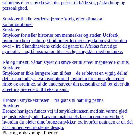
sammensætter smykkesæt, der passer til både stil, påklædning og
personlighed.
Smykker til alle verdenshjørner: Vælg efter klima og
kulturtraditioner
Smykker
Smykker fortæller historier om mennesker og steder. Udforsk,
hvordan klima, natur og traditioner former smykkernes stil verden
over – fra Skandinaviens enkle elegance til Afrikas farverige
symbolik – og få inspiration til at vælge smykker med omtanke.
Råt og urbant: Sådan styler du smykker til street-inspirerede outfits
Smykker
Smykker er ikke længere kun til fest – de er blevet en vigtig del af
det urbane udtryk. Få inspiration til, hvordan du kan style kæder,
ringe og øreringe, så de understreger din personlige stil og giver dit
street-inspirerede outfit ekstra kant.
Bronze i smykkekunsten – fra glans til naturlig patina
Smykker
Bronze har igen fundet vej til smykkekunsten med sin varme glød
og historiske dybde. Læs om materialets fascinerende udvikling,
hvordan du plejer dine bronzesmykker, og hvorfor patinaen er en del
af charmen ved moderne design.
Pleje og opbevaring af perler