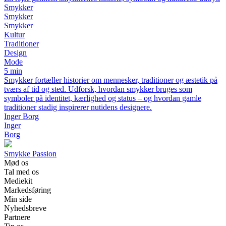
Smykker
Smykker
Smykker
Kultur
Traditioner
Design
Mode
5 min
Smykker fortæller historier om mennesker, traditioner og æstetik på
tværs af tid og sted. Udforsk, hvordan smykker bruges som
symboler på identitet, kærlighed og status – og hvordan gamle
traditioner stadig inspirerer nutidens designere.
Inger Borg
Inger
Borg
Smykke Passion
Mød os
Tal med os
Mediekit
Markedsføring
Min side
Nyhedsbreve
Partnere