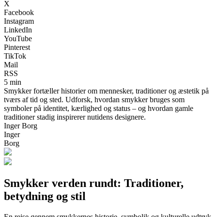
X
Facebook
Instagram
LinkedIn
YouTube
Pinterest
TikTok
Mail
RSS
5 min
Smykker fortæller historier om mennesker, traditioner og æstetik på
tværs af tid og sted. Udforsk, hvordan smykker bruges som
symboler på identitet, kærlighed og status – og hvordan gamle
traditioner stadig inspirerer nutidens designere.
Inger Borg
Inger
Borg
Smykker verden rundt: Traditioner,
betydning og stil
En rejse gennem smykkernes historie, symbolik og kulturelle udtryk