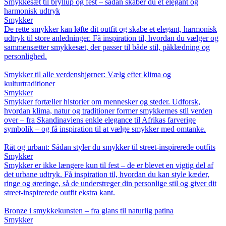
Smykkesæt til bryllup og fest – sådan skaber du et elegant og
harmonisk udtryk
Smykker
De rette smykker kan løfte dit outfit og skabe et elegant, harmonisk
udtryk til store anledninger. Få inspiration til, hvordan du vælger og
sammensætter smykkesæt, der passer til både stil, påklædning og
personlighed.
Smykker til alle verdenshjørner: Vælg efter klima og
kulturtraditioner
Smykker
Smykker fortæller historier om mennesker og steder. Udforsk,
hvordan klima, natur og traditioner former smykkernes stil verden
over – fra Skandinaviens enkle elegance til Afrikas farverige
symbolik – og få inspiration til at vælge smykker med omtanke.
Råt og urbant: Sådan styler du smykker til street-inspirerede outfits
Smykker
Smykker er ikke længere kun til fest – de er blevet en vigtig del af
det urbane udtryk. Få inspiration til, hvordan du kan style kæder,
ringe og øreringe, så de understreger din personlige stil og giver dit
street-inspirerede outfit ekstra kant.
Bronze i smykkekunsten – fra glans til naturlig patina
Smykker