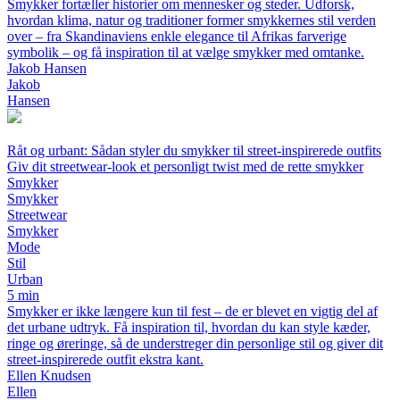
Smykker fortæller historier om mennesker og steder. Udforsk,
hvordan klima, natur og traditioner former smykkernes stil verden
over – fra Skandinaviens enkle elegance til Afrikas farverige
symbolik – og få inspiration til at vælge smykker med omtanke.
Jakob Hansen
Jakob
Hansen
Råt og urbant: Sådan styler du smykker til street-inspirerede outfits
Giv dit streetwear-look et personligt twist med de rette smykker
Smykker
Smykker
Streetwear
Smykker
Mode
Stil
Urban
5 min
Smykker er ikke længere kun til fest – de er blevet en vigtig del af
det urbane udtryk. Få inspiration til, hvordan du kan style kæder,
ringe og øreringe, så de understreger din personlige stil og giver dit
street-inspirerede outfit ekstra kant.
Ellen Knudsen
Ellen