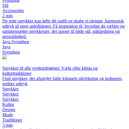
Festmode
Stil
Accessories
2 min
De rette smykker kan løfte dit outfit og skabe et elegant, harmonisk
udtryk til store anledninger. Få inspiration til, hvordan du vælger og
sammensætter smykkesæt, der passer til både stil, påklædning og
personlighed.
Jaya Svendsen
Jaya
Svendsen
Smykker til alle verdenshjørner: Vælg efter klima og
kulturtraditioner
Find smykker, der afspejler både klimaets påvirkning og kulturens
unikke udtryk
Smykker
Smykker
Smykker
Kultur
Design
Mode
Traditioner
3 min