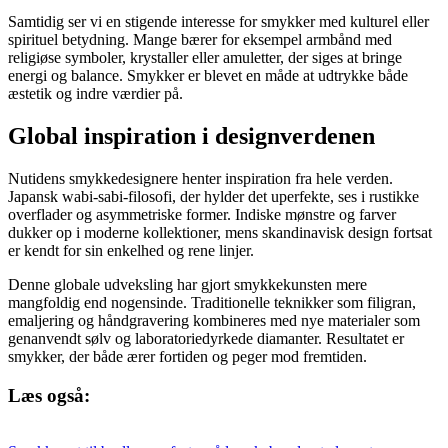
Samtidig ser vi en stigende interesse for smykker med kulturel eller
spirituel betydning. Mange bærer for eksempel armbånd med
religiøse symboler, krystaller eller amuletter, der siges at bringe
energi og balance. Smykker er blevet en måde at udtrykke både
æstetik og indre værdier på.
Global inspiration i designverdenen
Nutidens smykkedesignere henter inspiration fra hele verden.
Japansk wabi-sabi-filosofi, der hylder det uperfekte, ses i rustikke
overflader og asymmetriske former. Indiske mønstre og farver
dukker op i moderne kollektioner, mens skandinavisk design fortsat
er kendt for sin enkelhed og rene linjer.
Denne globale udveksling har gjort smykkekunsten mere
mangfoldig end nogensinde. Traditionelle teknikker som filigran,
emaljering og håndgravering kombineres med nye materialer som
genanvendt sølv og laboratoriedyrkede diamanter. Resultatet er
smykker, der både ærer fortiden og peger mod fremtiden.
Læs også: