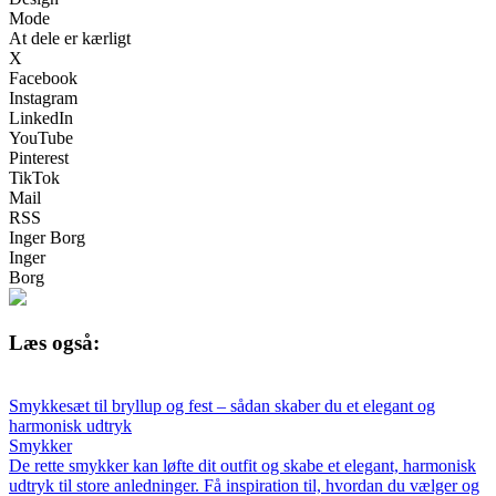
Mode
At dele er kærligt
X
Facebook
Instagram
LinkedIn
YouTube
Pinterest
TikTok
Mail
RSS
Inger Borg
Inger
Borg
Læs også:
Smykkesæt til bryllup og fest – sådan skaber du et elegant og
harmonisk udtryk
Smykker
De rette smykker kan løfte dit outfit og skabe et elegant, harmonisk
udtryk til store anledninger. Få inspiration til, hvordan du vælger og