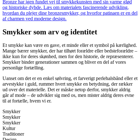
Bronze har igen fundet vej til smykkekunsten med sin varme glød
og historiske dybde. Læs om materialets fascinerende udvikling,
hvordan du plejer dine bronzesmykker, og hvorfor patinaen er en del
af charmen ved moderne design.
Smykker som arv og identitet
Et smykke kan være en gave, et minde eller et symbol på kærlighed.
Mange bærer smykker, der har tilhørt forældre eller bedsteforældre –
ikke kun for deres skønhed, men for den historie, de repræsenterer.
Smykker binder generationer sammen og bliver en del af vores
personlige fortælling.
Uanset om det er en enkel sølvring, et farverigt perlehalsbånd eller et
arvestykke i guld, rummer hvert smykke en betydning, der rækker
ud over det materielle. Det er måske netop derfor, smykker aldrig
går af mode – de udvikler sig med os, men mister aldrig deres evne
til at fortælle, hvem vi er.
Smykker
Smykker
Smykker
Kultur
Traditioner
Design