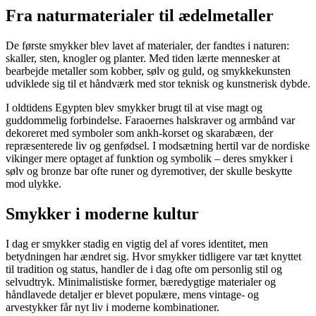
Fra naturmaterialer til ædelmetaller
De første smykker blev lavet af materialer, der fandtes i naturen:
skaller, sten, knogler og planter. Med tiden lærte mennesker at
bearbejde metaller som kobber, sølv og guld, og smykkekunsten
udviklede sig til et håndværk med stor teknisk og kunstnerisk dybde.
I oldtidens Egypten blev smykker brugt til at vise magt og
guddommelig forbindelse. Faraoernes halskraver og armbånd var
dekoreret med symboler som ankh-korset og skarabæen, der
repræsenterede liv og genfødsel. I modsætning hertil var de nordiske
vikinger mere optaget af funktion og symbolik – deres smykker i
sølv og bronze bar ofte runer og dyremotiver, der skulle beskytte
mod ulykke.
Smykker i moderne kultur
I dag er smykker stadig en vigtig del af vores identitet, men
betydningen har ændret sig. Hvor smykker tidligere var tæt knyttet
til tradition og status, handler de i dag ofte om personlig stil og
selvudtryk. Minimalistiske former, bæredygtige materialer og
håndlavede detaljer er blevet populære, mens vintage- og
arvestykker får nyt liv i moderne kombinationer.