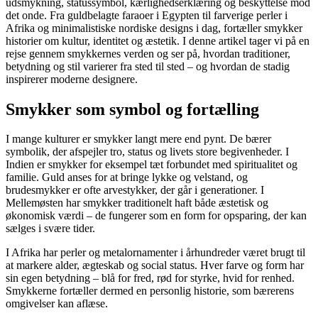
udsmykning, statussymbol, kærlighedserklæring og beskyttelse mod
det onde. Fra guldbelagte faraoer i Egypten til farverige perler i
Afrika og minimalistiske nordiske designs i dag, fortæller smykker
historier om kultur, identitet og æstetik. I denne artikel tager vi på en
rejse gennem smykkernes verden og ser på, hvordan traditioner,
betydning og stil varierer fra sted til sted – og hvordan de stadig
inspirerer moderne designere.
Smykker som symbol og fortælling
I mange kulturer er smykker langt mere end pynt. De bærer
symbolik, der afspejler tro, status og livets store begivenheder. I
Indien er smykker for eksempel tæt forbundet med spiritualitet og
familie. Guld anses for at bringe lykke og velstand, og
brudesmykker er ofte arvestykker, der går i generationer. I
Mellemøsten har smykker traditionelt haft både æstetisk og
økonomisk værdi – de fungerer som en form for opsparing, der kan
sælges i svære tider.
I Afrika har perler og metalornamenter i århundreder været brugt til
at markere alder, ægteskab og social status. Hver farve og form har
sin egen betydning – blå for fred, rød for styrke, hvid for renhed.
Smykkerne fortæller dermed en personlig historie, som bærerens
omgivelser kan aflæse.