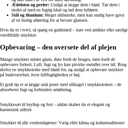
Ædelsten og perler:
Undgå at lægge dem i blød. Tør dem i
stedet af med en fugtig klud og lad dem lufttørre.
Stål og titanium:
Meget slidstærke, men kan stadig have gavn
af en hurtig aftørring for at bevare glansen.
Hvis du er i tvivl, så spørg en guldsmed – især ved antikke eller særligt
værdifulde smykker.
Opbevaring – den oversete del af plejen
Mange smykker mister glans, ikke fordi de bruges, men fordi de
opbevares forkert. Luft, fugt og lys kan påvirke metallet over tid. Brug
derfor en smykkeæske med blødt for, og undgå at opbevare smykker
på badeværelset, hvor luftfugtigheden er høj.
Et godt tip er at lægge små poser med silikagel i smykkeæsken – de
absorberer fugt og forhindrer anløbning.
Smykkesæt til bryllup og fest – sådan skaber du et elegant og
harmonisk udtryk
Smykker til alle verdenshjørner: Vælg efter klima og kulturtraditioner