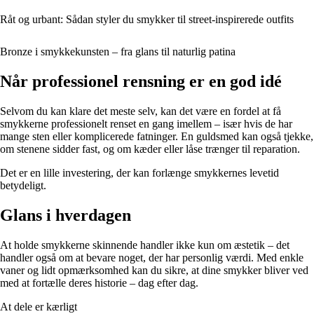
Råt og urbant: Sådan styler du smykker til street-inspirerede outfits
Bronze i smykkekunsten – fra glans til naturlig patina
Når professionel rensning er en god idé
Selvom du kan klare det meste selv, kan det være en fordel at få
smykkerne professionelt renset en gang imellem – især hvis de har
mange sten eller komplicerede fatninger. En guldsmed kan også tjekke,
om stenene sidder fast, og om kæder eller låse trænger til reparation.
Det er en lille investering, der kan forlænge smykkernes levetid
betydeligt.
Glans i hverdagen
At holde smykkerne skinnende handler ikke kun om æstetik – det
handler også om at bevare noget, der har personlig værdi. Med enkle
vaner og lidt opmærksomhed kan du sikre, at dine smykker bliver ved
med at fortælle deres historie – dag efter dag.
At dele er kærligt