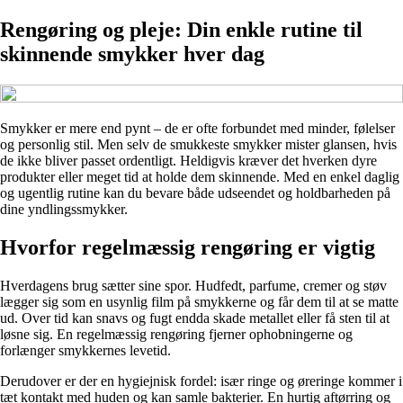
Rengøring og pleje: Din enkle rutine til
skinnende smykker hver dag
Smykker er mere end pynt – de er ofte forbundet med minder, følelser
og personlig stil. Men selv de smukkeste smykker mister glansen, hvis
de ikke bliver passet ordentligt. Heldigvis kræver det hverken dyre
produkter eller meget tid at holde dem skinnende. Med en enkel daglig
og ugentlig rutine kan du bevare både udseendet og holdbarheden på
dine yndlingssmykker.
Hvorfor regelmæssig rengøring er vigtig
Hverdagens brug sætter sine spor. Hudfedt, parfume, cremer og støv
lægger sig som en usynlig film på smykkerne og får dem til at se matte
ud. Over tid kan snavs og fugt endda skade metallet eller få sten til at
løsne sig. En regelmæssig rengøring fjerner ophobningerne og
forlænger smykkernes levetid.
Derudover er der en hygiejnisk fordel: især ringe og øreringe kommer i
tæt kontakt med huden og kan samle bakterier. En hurtig aftørring og