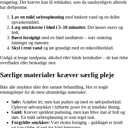
rengøring. Det kræver kun få redskaber, som du sandsynligvis allerede
har derhjemme.
Lav en mild sæbeopløsning
med lunkent vand og en dråbe
opvaskemiddel.
Læg smykkerne i blød i 5–10 minutter.
Det løsner snavs og
fedt.
Børst forsigtigt
med en blød tandbørste – især omkring
fatninger og mønstre.
Skyl i rent vand
og tør grundigt med en mikrofiberklud.
Undgå at bruge tandpasta, alkohol eller hårde kemikalier – de kan ridse
overfladen eller beskadige sten.
Særlige materialer kræver særlig pleje
Ikke alle smykker tåler den samme behandling. Her er nogle
retningslinjer for de mest almindelige materialer:
Sølv:
Anløber let, men kan pudses op med en sølvpudseklud.
Opbevar sølvsmykker i lufttætte poser for at mindske iltning.
Guld:
Kræver sjældent pudsning, men kan blive mat af fedt og
støv. En mild sæbeopløsning er som regel nok.
Forgyldte smykker:
Vær ekstra forsigtig – guldlaget er tyndt
og kan slides af ved for hård børstning.