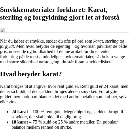
Smykkematerialer forklaret: Karat,
sterling og forgyldning gjort let at forstå
Når du køber et smykke, støder du ofte på ord som
karat
,
sterling
og
forgyldt
. Men hvad betyder de egentlig – og hvordan påvirker de både
pris, udseende og holdbarhed? I denne artikel får du en enkel
forklaring på de mest almindelige smykkematerialer, så du kan vælge
med større sikkerhed næste gang, du står foran smykkedisken.
Hvad betyder karat?
Karat bruges til at angive, hvor rent guld er. Rent guld er 24 karat, men
det er så blødt, at det sjældent bruges alene i smykker. For at gøre
guldet mere holdbart blandes det med andre metaller som kobber, sølv
eller zink.
24 karat
– 100 % rent guld. Meget blødt og sjældent brugt til
smykker, der skal holde til daglig brug.
18 karat
– 75 % guld og 25 % andre metaller. En populær
balance mellem renhed og styrke.