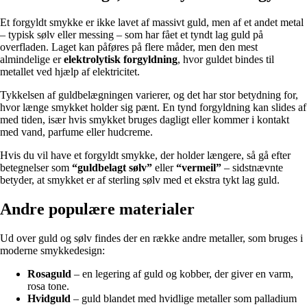
Et forgyldt smykke er ikke lavet af massivt guld, men af et andet metal
– typisk sølv eller messing – som har fået et tyndt lag guld på
overfladen. Laget kan påføres på flere måder, men den mest
almindelige er
elektrolytisk forgyldning
, hvor guldet bindes til
metallet ved hjælp af elektricitet.
Tykkelsen af guldbelægningen varierer, og det har stor betydning for,
hvor længe smykket holder sig pænt. En tynd forgyldning kan slides af
med tiden, især hvis smykket bruges dagligt eller kommer i kontakt
med vand, parfume eller hudcreme.
Hvis du vil have et forgyldt smykke, der holder længere, så gå efter
betegnelser som
“guldbelagt sølv”
eller
“vermeil”
– sidstnævnte
betyder, at smykket er af sterling sølv med et ekstra tykt lag guld.
Andre populære materialer
Ud over guld og sølv findes der en række andre metaller, som bruges i
moderne smykkedesign:
Rosaguld
– en legering af guld og kobber, der giver en varm,
rosa tone.
Hvidguld
– guld blandet med hvidlige metaller som palladium