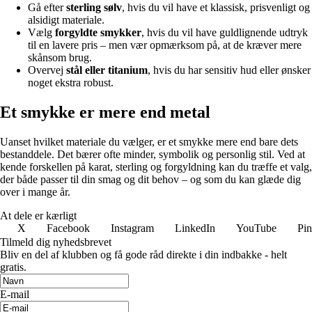
Gå efter
sterling sølv
, hvis du vil have et klassisk, prisvenligt og
alsidigt materiale.
Vælg
forgyldte smykker
, hvis du vil have guldlignende udtryk
til en lavere pris – men vær opmærksom på, at de kræver mere
skånsom brug.
Overvej
stål eller titanium
, hvis du har sensitiv hud eller ønsker
noget ekstra robust.
Et smykke er mere end metal
Uanset hvilket materiale du vælger, er et smykke mere end bare dets
bestanddele. Det bærer ofte minder, symbolik og personlig stil. Ved at
kende forskellen på karat, sterling og forgyldning kan du træffe et valg,
der både passer til din smag og dit behov – og som du kan glæde dig
over i mange år.
At dele er kærligt
X
Facebook
Instagram
LinkedIn
YouTube
Pin
Tilmeld dig nyhedsbrevet
Bliv en del af klubben og få gode råd direkte i din indbakke - helt
gratis.
E-mail