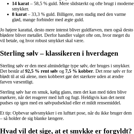
14 karat
– 58,5 % guld. Mere slidstærkt og ofte brugt i moderne
smykker.
8 karat
– 33,3 % guld. Billigere, men stadig med den varme
glød, mange forbinder med ægte guld.
Jo højere karattal, desto mere intenst bliver guldfarven, men også desto
blødere bliver metallet. Derfor handler valget ofte om, hvor meget du
vil betale, og hvor robust smykket skal være.
Sterling sølv – klassikeren i hverdagen
Sterling sølv er den mest almindelige type sølv, der bruges i smykker.
Det består af
92,5 % rent sølv
og
7,5 % kobber
. Det rene sølv er for
blødt til at stå alene, men kobberet gør det stærkere uden at ændre
farven væsentligt.
Sterling sølv har en smuk, kølig glans, men det kan med tiden blive
mørkere, når det reagerer med luft og fugt. Heldigvis kan det nemt
pudses op igen med en sølvpudseklud eller et mildt rensemiddel.
Et tip: Opbevar sølvsmykker i en lufttæt pose, når du ikke bruger dem
– så holder de sig blanke længere.
Hvad vil det sige, at et smykke er forgyldt?