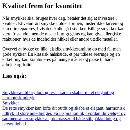
Kvalitet frem for kvantitet
Når smykker skal bruges hver dag, betaler det sig at investere i
kvalitet. Et veludført smykke holder formen, mister ikke farven og
kan ofte repareres, hvis det skulle gå i stykker. Billige smykker kan
være fristende, men de mister hurtigt glans og kan give allergiske
reaktioner, hvis de indeholder nikkel eller andre uædle metaller.
Overvej at bygge en lille, alsidig smykkesamling op med få, men
gode stykker. En klassisk halskæde, et par tidløse øreringe og en
enkel ring kan kombineres på mange måder og passe til både
arbejde og fritid.
Læs også:
Smykkesæt til bryllup og fest – sådan skaber du et elegant og
harmonisk udtryk
Smykker
De rette smykker kan løfte dit outfit og skabe et elegant, harmonisk
udtryk til store anledninger. Få inspiration til, hvordan du vælger og
sammensætter smykkesæt, der passer til både stil, påklædning og
personlighed.