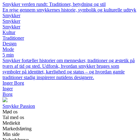
Smykker verden rundt: Traditioner, betydning og stil
En rejse gennem smykkernes historie, symbolik og kulturelle udtryk
Smykker
Smykker
Smykker
Kultur
Traditioner
Design
Mode
5 min
Smykker fortæller historier om mennesker, traditioner og æstetik på
tværs af tid og sted. Udforsk, hvordan smykker bruges som
symboler på identitet, kærlighed og status – og hvordan gamle
traditioner stadig inspirerer nutidens designere.
Inger Borg
Inger
Borg
Smykke Passion
Mød os
Tal med os
Mediekit
Markedsføring
Min side
Nyhedsbreve