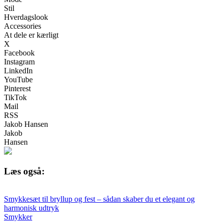
Stil
Hverdagslook
Accessories
At dele er kærligt
X
Facebook
Instagram
LinkedIn
YouTube
Pinterest
TikTok
Mail
RSS
Jakob Hansen
Jakob
Hansen
Læs også:
Smykkesæt til bryllup og fest – sådan skaber du et elegant og
harmonisk udtryk
Smykker