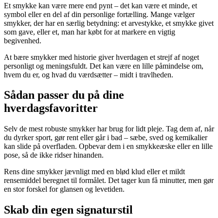
Et smykke kan være mere end pynt – det kan være et minde, et
symbol eller en del af din personlige fortælling. Mange vælger
smykker, der har en særlig betydning: et arvestykke, et smykke givet
som gave, eller et, man har købt for at markere en vigtig
begivenhed.
At bære smykker med historie giver hverdagen et strejf af noget
personligt og meningsfuldt. Det kan være en lille påmindelse om,
hvem du er, og hvad du værdsætter – midt i travlheden.
Sådan passer du på dine
hverdagsfavoritter
Selv de mest robuste smykker har brug for lidt pleje. Tag dem af, når
du dyrker sport, gør rent eller går i bad – sæbe, sved og kemikalier
kan slide på overfladen. Opbevar dem i en smykkeæske eller en lille
pose, så de ikke ridser hinanden.
Rens dine smykker jævnligt med en blød klud eller et mildt
rensemiddel beregnet til formålet. Det tager kun få minutter, men gør
en stor forskel for glansen og levetiden.
Skab din egen signaturstil