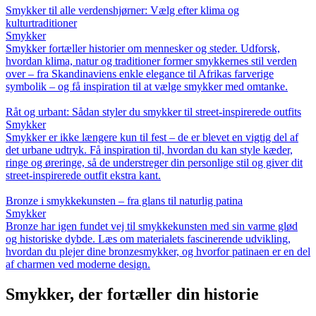
Smykker til alle verdenshjørner: Vælg efter klima og
kulturtraditioner
Smykker
Smykker fortæller historier om mennesker og steder. Udforsk,
hvordan klima, natur og traditioner former smykkernes stil verden
over – fra Skandinaviens enkle elegance til Afrikas farverige
symbolik – og få inspiration til at vælge smykker med omtanke.
Råt og urbant: Sådan styler du smykker til street-inspirerede outfits
Smykker
Smykker er ikke længere kun til fest – de er blevet en vigtig del af
det urbane udtryk. Få inspiration til, hvordan du kan style kæder,
ringe og øreringe, så de understreger din personlige stil og giver dit
street-inspirerede outfit ekstra kant.
Bronze i smykkekunsten – fra glans til naturlig patina
Smykker
Bronze har igen fundet vej til smykkekunsten med sin varme glød
og historiske dybde. Læs om materialets fascinerende udvikling,
hvordan du plejer dine bronzesmykker, og hvorfor patinaen er en del
af charmen ved moderne design.
Smykker, der fortæller din historie