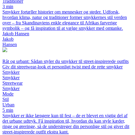
Traditioner
3 min
Smykker fortæller historier om mennesker og steder. Udforsk,
hvordan klima, natur og traditioner former smykkernes stil verden
over – fra Skandinaviens enkle elegance til Afrikas farverige
symbolik – og få inspiration til at vælge smykker med omtanke.
Jakob Hansen
Jakob
Hansen
Råt og urbant: Sådan styler du smykker til street-inspirerede outfits
Giv dit streetwear-look et personligt twist med de rette smykker
Smykker
Smykker
Streetwear
Smykker
Mode
Stil
Urban
5 min
Smykker er ikke længere kun til fest – de er blevet en vigtig del af
det urbane udtryk. Få inspiration til, hvordan du kan style kæder,
ringe og øreringe, så de understreger din personlige stil og giver dit
street-inspirerede outfit ekstra kant.