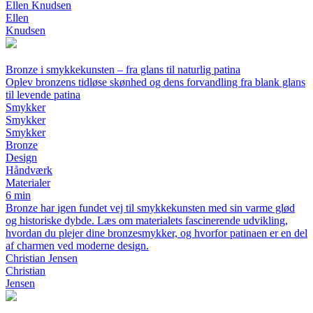
Ellen Knudsen
Ellen
Knudsen
Bronze i smykkekunsten – fra glans til naturlig patina
Oplev bronzens tidløse skønhed og dens forvandling fra blank glans
til levende patina
Smykker
Smykker
Smykker
Bronze
Design
Håndværk
Materialer
6 min
Bronze har igen fundet vej til smykkekunsten med sin varme glød
og historiske dybde. Læs om materialets fascinerende udvikling,
hvordan du plejer dine bronzesmykker, og hvorfor patinaen er en del
af charmen ved moderne design.
Christian Jensen
Christian
Jensen