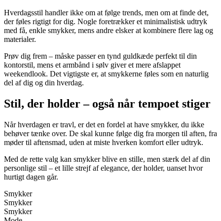
Hverdagsstil handler ikke om at følge trends, men om at finde det,
der føles rigtigt for dig. Nogle foretrækker et minimalistisk udtryk
med få, enkle smykker, mens andre elsker at kombinere flere lag og
materialer.
Prøv dig frem – måske passer en tynd guldkæde perfekt til din
kontorstil, mens et armbånd i sølv giver et mere afslappet
weekendlook. Det vigtigste er, at smykkerne føles som en naturlig
del af dig og din hverdag.
Stil, der holder – også når tempoet stiger
Når hverdagen er travl, er det en fordel at have smykker, du ikke
behøver tænke over. De skal kunne følge dig fra morgen til aften, fra
møder til aftensmad, uden at miste hverken komfort eller udtryk.
Med de rette valg kan smykker blive en stille, men stærk del af din
personlige stil – et lille strejf af elegance, der holder, uanset hvor
hurtigt dagen går.
Smykker
Smykker
Smykker
Mode