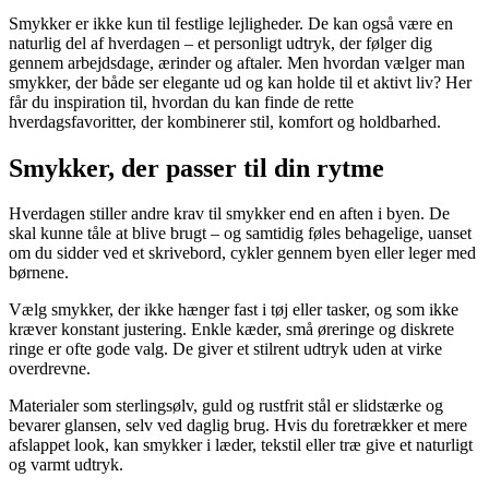
Smykker er ikke kun til festlige lejligheder. De kan også være en
naturlig del af hverdagen – et personligt udtryk, der følger dig
gennem arbejdsdage, ærinder og aftaler. Men hvordan vælger man
smykker, der både ser elegante ud og kan holde til et aktivt liv? Her
får du inspiration til, hvordan du kan finde de rette
hverdagsfavoritter, der kombinerer stil, komfort og holdbarhed.
Smykker, der passer til din rytme
Hverdagen stiller andre krav til smykker end en aften i byen. De
skal kunne tåle at blive brugt – og samtidig føles behagelige, uanset
om du sidder ved et skrivebord, cykler gennem byen eller leger med
børnene.
Vælg smykker, der ikke hænger fast i tøj eller tasker, og som ikke
kræver konstant justering. Enkle kæder, små øreringe og diskrete
ringe er ofte gode valg. De giver et stilrent udtryk uden at virke
overdrevne.
Materialer som sterlingsølv, guld og rustfrit stål er slidstærke og
bevarer glansen, selv ved daglig brug. Hvis du foretrækker et mere
afslappet look, kan smykker i læder, tekstil eller træ give et naturligt
og varmt udtryk.