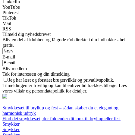
LinkedIn
YouTube
Pinterest
TikTok
Mail
RSS
Tilmeld dig nyhedsbrevet
Bliv en del af klubben og få gode råd direkte i din indbakke - helt
gratis.
E-mail
Bliv medlem
Tak for interessen og din tilmelding
Jeg har læst og forstået brugervilkår og privatlivspolitik.
Tilmeldingen er frivillig og kan til enhver tid trækkes tilbage. Læs
vores vilkår og persondatapolitik for detaljer.
Smykkesæt til bryllup og fest – sådan skaber du et elegant og
harmonisk udtryk
Find det smykkesæt, der fuldender dit look til bryllup eller fest
Smykker
Smykker
Smykker