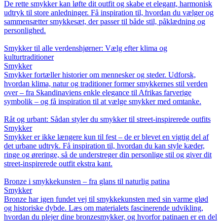
De rette smykker kan løfte dit outfit og skabe et elegant, harmonisk
udtryk til store anledninger. Få inspiration til, hvordan du vælger og
sammensætter smykkesæt, der passer til både stil, påklædning og
personlighed.
Smykker til alle verdenshjørner: Vælg efter klima og
kulturtraditioner
Smykker
Smykker fortæller historier om mennesker og steder. Udforsk,
hvordan klima, natur og traditioner former smykkernes stil verden
over – fra Skandinaviens enkle elegance til Afrikas farverige
symbolik – og få inspiration til at vælge smykker med omtanke.
Råt og urbant: Sådan styler du smykker til street-inspirerede outfits
Smykker
Smykker er ikke længere kun til fest – de er blevet en vigtig del af
det urbane udtryk. Få inspiration til, hvordan du kan style kæder,
ringe og øreringe, så de understreger din personlige stil og giver dit
street-inspirerede outfit ekstra kant.
Bronze i smykkekunsten – fra glans til naturlig patina
Smykker
Bronze har igen fundet vej til smykkekunsten med sin varme glød
og historiske dybde. Læs om materialets fascinerende udvikling,
hvordan du plejer dine bronzesmykker, og hvorfor patinaen er en del