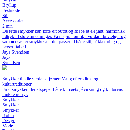
Bryllup
Festmode
Stil
Accessories
2 min
De rette smykker kan løfte dit outfit og skabe et elegant, harmonisk
udtryk til store anledninger. Få inspiration til, hvordan du vælger og
sammensætter smykkesæt, der passer til både stil, påklædning og
personlighed.
Jaya Svendsen
Jaya
Svendsen
Smykker til alle verdenshjørner: Vælg efter klima og
kulturtraditioner
Find smykker, der afspejler både klimaets påvirkning og kulturens
unikke udtryk
Smykker
Smykker
Smykker
Kultur
Design
Mode